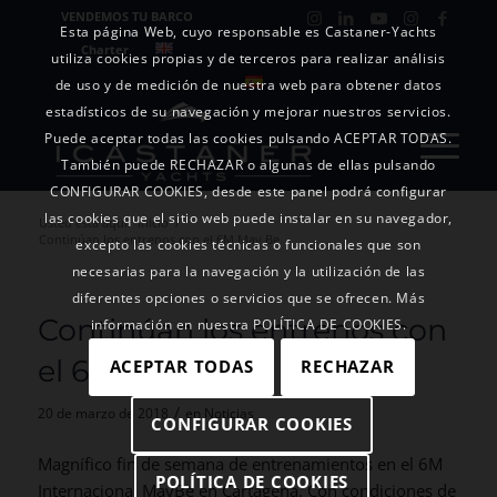
VENDEMOS TU BARCO
Esta página Web, cuyo responsable es Castaner-Yachts
Charter
utiliza cookies propias y de terceros para realizar análisis
de uso y de medición de nuestra web para obtener datos
estadísticos de su navegación y mejorar nuestros servicios.
Puede aceptar todas las cookies pulsando ACEPTAR TODAS.
También puede RECHAZAR o algunas de ellas pulsando
CONFIGURAR COOKIES, desde este panel podrá configurar
las cookies que el sitio web puede instalar en su navegador,
Usted está aquí:
Inicio
/
Continúan los entrenos con el 6M May Be
excepto las cookies técnicas o funcionales que son
necesarias para la navegación y la utilización de las
diferentes opciones o servicios que se ofrecen. Más
Continúan los entrenos con
información en nuestra POLÍTICA DE COOKIES.
el 6M May Be
ACEPTAR TODAS
RECHAZAR
/
20 de marzo de 2018
en
Noticias
CONFIGURAR COOKIES
Magnífico fin de semana de entrenamientos en el 6M
POLÍTICA DE COOKIES
Internacional MayBe en Cartagena. Con condiciones de