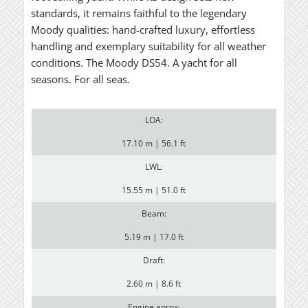
standards, it remains faithful to the legendary
Moody qualities: hand-crafted luxury, effortless
handling and exemplary suitability for all weather
conditions. The Moody DS54. A yacht for all
seasons. For all seas.
LOA:
17.10 m | 56.1 ft
LWL:
15.55 m | 51.0 ft
Beam:
5.19 m | 17.0 ft
Draft:
2.60 m | 8.6 ft
Engine aprox: