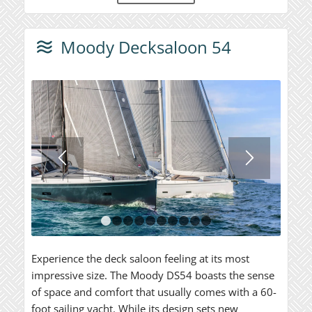
Moody Decksaloon 54
1
2
3
4
5
6
7
8
9
10
Experience the deck saloon feeling at its most
impressive size. The Moody DS54 boasts the sense
of space and comfort that usually comes with a 60-
foot sailing yacht. While its design sets new