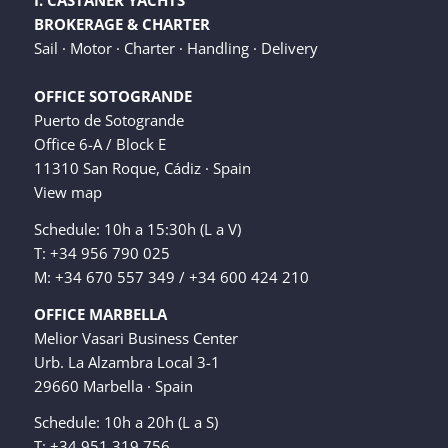
I. CASTAÑER YACHTS
BROKERAGE & CHARTER
Sail · Motor · Charter · Handling · Delivery
OFFICE SOTOGRANDE
Puerto de Sotogrande
Office 6-A / Block E
11310 San Roque, Cádiz · Spain
View map
Schedule: 10h a 15:30h (L a V)
T: +34 956 790 025
M: +34 670 557 349 / +34 600 424 210
OFFICE MARBELLA
Melior Vasari Business Center
Urb. La Alzambra Local 3-1
29660 Marbella · Spain
Schedule: 10h a 20h (L a S)
T: +34 951 319 756