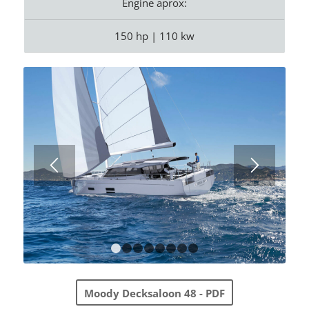
Engine aprox:
150 hp | 110 kw
1
2
3
4
5
6
7
8
Moody Decksaloon 48 - PDF