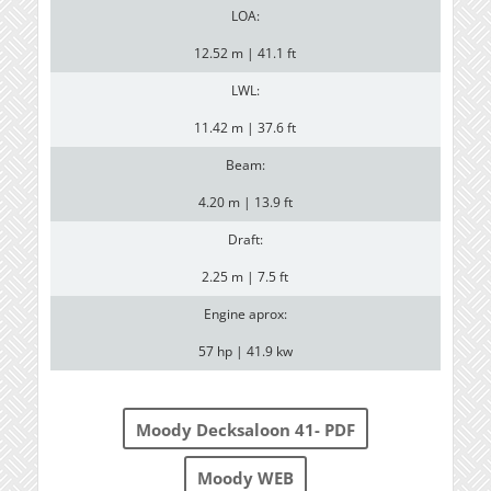
LOA:
12.52 m | 41.1 ft
LWL:
11.42 m | 37.6 ft
Beam:
4.20 m | 13.9 ft
Draft:
2.25 m | 7.5 ft
Engine aprox:
57 hp | 41.9 kw
Moody Decksaloon 41- PDF
Moody WEB