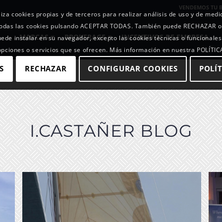
VENDEMOS TU 
iza cookies propias y de terceros para realizar análisis de uso y de med
r todas las cookies pulsando ACEPTAR TODAS. También puede RECHAZAR 
MARCAS
BROKERAGE
INCENTIVOS DE EMPRESA
uede instalar en su navegador, excepto las cookies técnicas o funcionales
 opciones o servicios que se ofrecen. Más información en nuestra POLÍTI
S
RECHAZAR
CONFIGURAR COOKIES
POLÍT
I.CASTAÑER BLOG