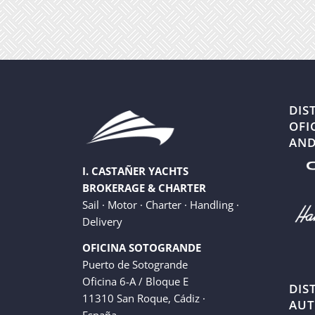
DIS
OFI
AND
I. CASTAÑER YACHTS
BROKERAGE & CHARTER
Sail · Motor · Charter · Handling ·
Delivery
OFICINA SOTOGRANDE
Puerto de Sotogrande
Oficina 6-A / Bloque E
DIS
11310 San Roque, Cádiz ·
AUT
España