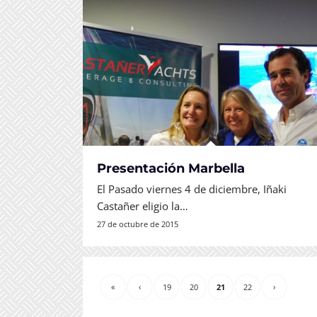
Presentación Marbella
El Pasado viernes 4 de diciembre, Iñaki
Castañer eligio la…
27 de octubre de 2015
«
‹
19
20
21
22
›