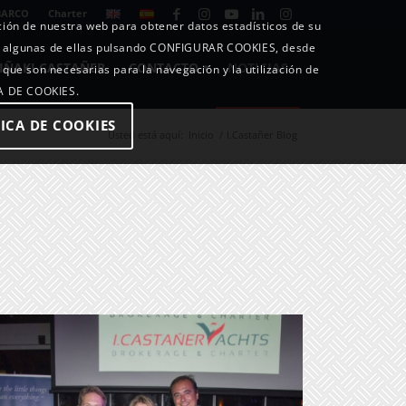
BARCO
Charter
ición de nuestra web para obtener datos estadísticos de su
o algunas de ellas pulsando CONFIGURAR COOKIES, desde
IÑAKI CASTAÑER
CONTACTO
NOTICIAS
 que son necesarias para la navegación y la utilización de
CA DE COOKIES.
ICA DE COOKIES
Usted está aquí:
Inicio
/
I.Castañer Blog