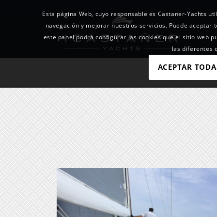
Esta página Web, cuyo responsable es Castaner-Yachts util
navegación y mejorar nuestros servicios. Puede acepta
este panel podrá configurar las cookies que el sitio web p
las diferentes
ACEPTAR TODA