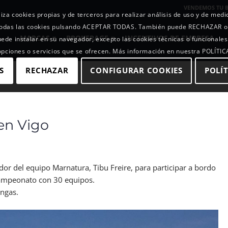
VENDEMOS TU 
iza cookies propias y de terceros para realizar análisis de uso y de med
r todas las cookies pulsando ACEPTAR TODAS. También puede RECHAZAR 
MARCAS
BROKERAGE
INCENTIVOS DE EMPRESA
uede instalar en su navegador, excepto las cookies técnicas o funcionales
 opciones o servicios que se ofrecen. Más información en nuestra POLÍTI
S
RECHAZAR
CONFIGURAR COOKIES
POLÍT
en Vigo
or del equipo Marnatura, Tibu Freire, para participar a bordo
Campeonato con 30 equipos.
angas.