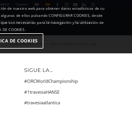
BARCO
Charter
ición de nuestra web para obtener datos estadísticos de su
o algunas de ellas pulsando CONFIGURAR COOKIES, desde
IÑAKI CASTAÑER
CONTACTO
NOTICIAS
 que son necesarias para la navegación y la utilización de
CA DE COOKIES.
ICA DE COOKIES
Usted está aquí:
Inicio
/
Open de España de J70 en Vigo
SIGUE LA…
#ORCWorldChampionship
#1travesiaHANSE
#travesiaatlantica