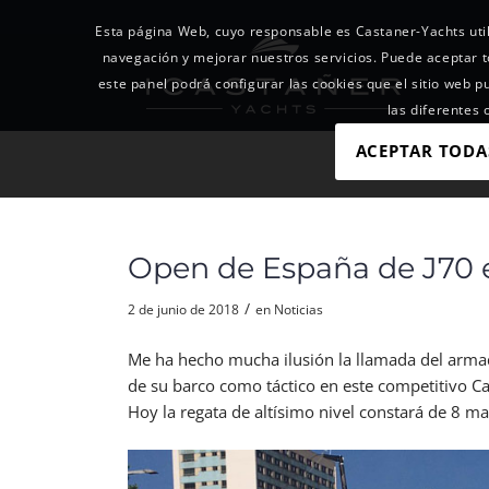
Esta página Web, cuyo responsable es Castaner-Yachts util
navegación y mejorar nuestros servicios. Puede acepta
este panel podrá configurar las cookies que el sitio web p
las diferentes
ACEPTAR TODA
Open de España de J70 
/
2 de junio de 2018
en
Noticias
Me ha hecho mucha ilusión la llamada del armad
de su barco como táctico en este competitivo 
Hoy la regata de altísimo nivel constará de 8 m