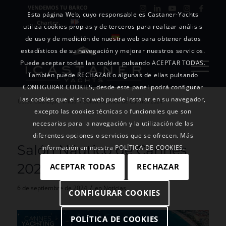
VENDEMOS TU BARCO
Esta página Web, cuyo responsable es Castaner-Yachts
Charter
utiliza cookies propias y de terceros para realizar análisis
de uso y de medición de nuestra web para obtener datos
estadísticos de su navegación y mejorar nuestros servicios.
Puede aceptar todas las cookies pulsando ACEPTAR TODAS.
También puede RECHAZAR o algunas de ellas pulsando
CONFIGURAR COOKIES, desde este panel podrá configurar
las cookies que el sitio web puede instalar en su navegador,
Usted está aquí:
Inicio
/
Salón Náutico de Cannes 2024
excepto las cookies técnicas o funcionales que son
necesarias para la navegación y la utilización de las
diferentes opciones o servicios que se ofrecen. Más
Salón Náutico de Cannes
información en nuestra POLÍTICA DE COOKIES.
2024
ACEPTAR TODAS
RECHAZAR
/
6 de septiembre de 2024
en
Noticias
CONFIGURAR COOKIES
POLÍTICA DE COOKIES