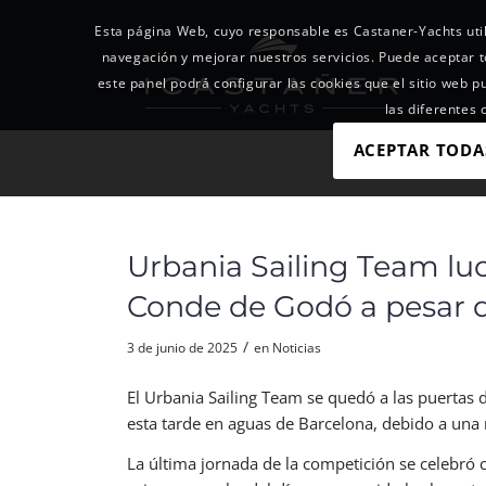
Esta página Web, cuyo responsable es Castaner-Yachts util
navegación y mejorar nuestros servicios. Puede acepta
este panel podrá configurar las cookies que el sitio web p
las diferentes
ACEPTAR TODA
Urbania Sailing Team luch
Conde de Godó a pesar d
/
3 de junio de 2025
en
Noticias
El Urbania Sailing Team se quedó a las puertas 
esta tarde en aguas de Barcelona, debido a una 
La última jornada de la competición se celebró