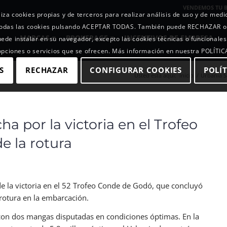
VENDEMOS TU 
iza cookies propias y de terceros para realizar análisis de uso y de med
r todas las cookies pulsando ACEPTAR TODAS. También puede RECHAZAR 
MARCAS
BROKERAGE
INCENTIVOS DE EMPRESA
uede instalar en su navegador, excepto las cookies técnicas o funcionales
 opciones o servicios que se ofrecen. Más información en nuestra POLÍTI
S
RECHAZAR
CONFIGURAR COOKIES
POLÍT
Usted está aquí:
Inicio
/
Urbania Sa
a por la victoria en el Trofeo
e la rotura
de la victoria en el 52 Trofeo Conde de Godó, que concluyó
rotura en la embarcación.
 con dos mangas disputadas en condiciones óptimas. En la