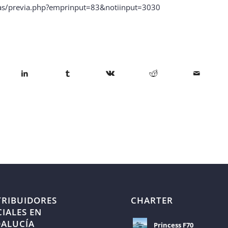
llas/previa.php?emprinput=83&notiinput=3030
TRIBUIDORES
CHARTER
CIALES EN
ALUCÍA
Princess F70