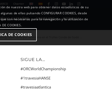
BARCO
Charter
ición de nuestra web para obtener datos estadísticos de su
o algunas de ellas pulsando CONFIGURAR COOKIES, desde
IÑAKI CASTAÑER
CONTACTO
NOTICIAS
 que son necesarias para la navegación y la utilización de
CA DE COOKIES.
ICA DE COOKIES
iling Team lucha por la victoria en el Trofeo Conde de Godó ...
SIGUE LA…
#ORCWorldChampionship
#1travesiaHANSE
#travesiaatlantica