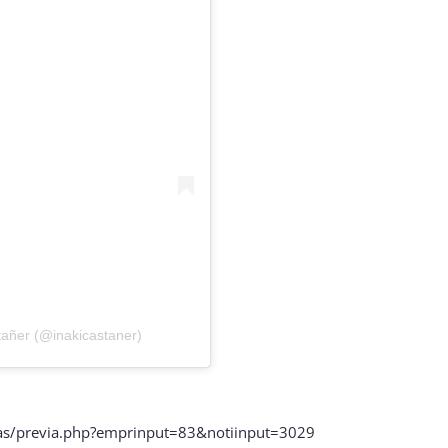
tañer (@inakicastaner)
llas/previa.php?emprinput=83&notiinput=3029