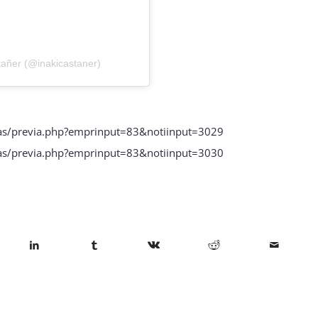
tañer (@inakicastaner)
llas/previa.php?emprinput=83&notiinput=3029
llas/previa.php?emprinput=83&notiinput=3030