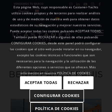
VENDEMOS TU BARCO
Esta página Web, cuyo responsable es Castaner-Yachts
Charter
utiliza cookies propias y de terceros para realizar análisis
de uso y de medición de nuestra web para obtener datos
estadísticos de su navegación y mejorar nuestros servicios.
Puede aceptar todas las cookies pulsando ACEPTAR TODAS.
También puede RECHAZAR o algunas de ellas pulsando
CONFIGURAR COOKIES, desde este panel podrá configurar
las cookies que el sitio web puede instalar en su navegador,
Usted está aquí:
Inicio
/
listado todos
/
Beneteau Oceanis 40
excepto las cookies técnicas o funcionales que son
necesarias para la navegación y la utilización de las
diferentes opciones o servicios que se ofrecen. Más
BENETEAU OCEANIS
información en nuestra POLÍTICA DE COOKIES.
40
ACEPTAR TODAS
RECHAZAR
CONFIGURAR COOKIES
POLÍTICA DE COOKIES