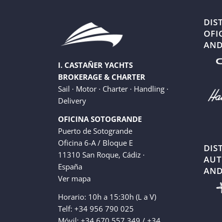
DIS
OFI
AND
I. CASTAÑER YACHTS
BROKERAGE & CHARTER
Sail · Motor · Charter · Handling ·
Delivery
OFICINA SOTOGRANDE
Puerto de Sotogrande
Oficina 6-A / Bloque E
DIS
11310 San Roque, Cádiz ·
AUT
España
AND
Ver mapa
Horario: 10h a 15:30h (L a V)
Telf: +34 956 790 025
Móvil: +34 670 557 349 / +34