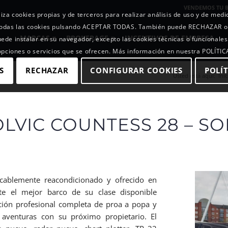
VENDEMOS TU 
iza cookies propias y de terceros para realizar análisis de uso y de med
r todas las cookies pulsando ACEPTAR TODAS. También puede RECHAZAR 
MARCAS
BROKERAGE
INCENTIVOS DE EMPRESA
uede instalar en su navegador, excepto las cookies técnicas o funcionales
 opciones o servicios que se ofrecen. Más información en nuestra POLÍTI
S
RECHAZAR
CONFIGURAR COOKIES
POLÍT
Usted está aquí:
Inic
LVIC COUNTESS 28 – S
ecablemente reacondicionado y ofrecido en
nte el mejor barco de su clase disponible
ción profesional completa de proa a popa y
 aventuras con su próximo propietario. El