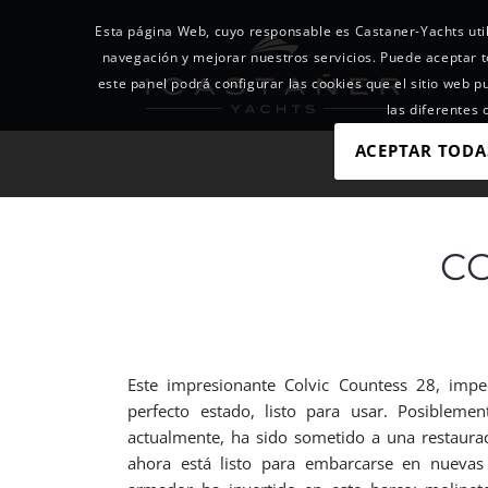
Esta página Web, cuyo responsable es Castaner-Yachts util
navegación y mejorar nuestros servicios. Puede acepta
este panel podrá configurar las cookies que el sitio web p
las diferentes
ACEPTAR TODA
CO
Este impresionante Colvic Countess 28, imp
perfecto estado, listo para usar. Posibleme
actualmente, ha sido sometido a una restaura
ahora está listo para embarcarse en nuevas