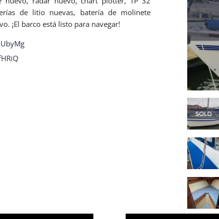
e nuevo, radar nuevo, chart plotter, TP 32
rías de litio nuevas, batería de molinete
o. ¡El barco está listo para navegar!
p7UbyMg
sfHRiQ