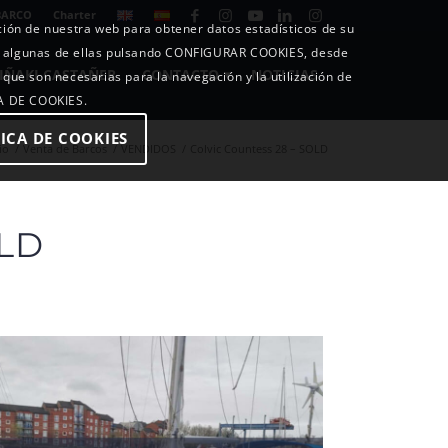
BARCO
Charter
ición de nuestra web para obtener datos estadísticos de su
o algunas de ellas pulsando CONFIGURAR COOKIES, desde
IÑAKI CASTAÑER
CONTACTO
NOTICIAS
 que son necesarias para la navegación y la utilización de
CA DE COOKIES.
ICA DE COOKIES
io
/
Venta de Barcos
/
VENDIDOS
/
Colvic Countess 28 – SOLD
OLD