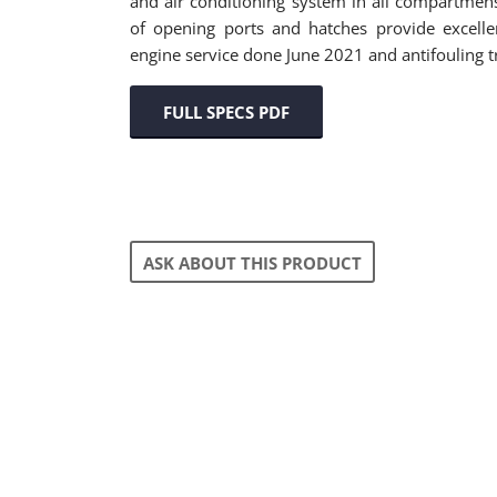
and air conditioning system in all compartmens. 
of opening ports and hatches provide excellen
engine service done June 2021 and antifouling 
FULL SPECS PDF
ASK ABOUT THIS PRODUCT