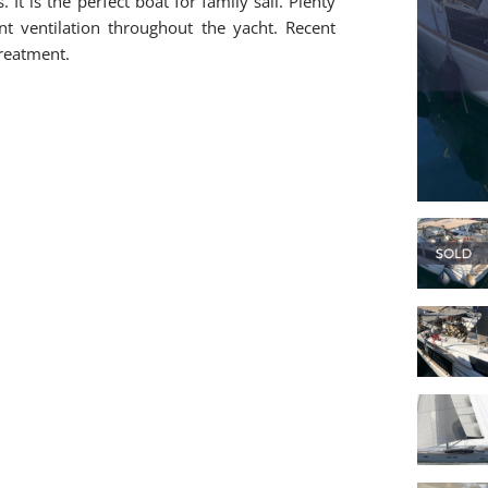
It is the perfect boat for family sail. Plenty
t ventilation throughout the yacht. Recent
treatment.