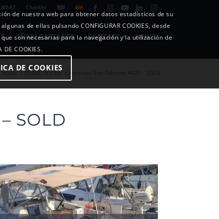
 BOAT
Charter
ición de nuestra web para obtener datos estadísticos de su
o algunas de ellas pulsando CONFIGURAR COOKIES, desde
ES
IÑAKI CASTAÑER
CONTACT
NEWS
 que son necesarias para la navegación y la utilización de
CA DE COOKIES.
ICA DE COOKIES
Home
/
GRAND SOLEIL
/
Jeanneau Sun Odyssey 44DS – SOLD
 – SOLD