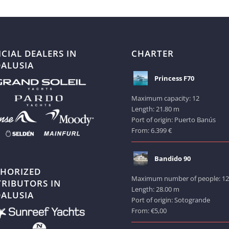
ICIAL DEALERS IN
CHARTER
ALUSIA
Princess F70
Maximum capacity: 12
Length: 21.80 m
Port of origin: Puerto Banús
From: 6.399 €
Bandido 90
HORIZED
Maximum number of people: 1
TRIBUTORS IN
Length: 28.00 m
ALUSIA
Port of origin: Sotogrande
From: €5,00