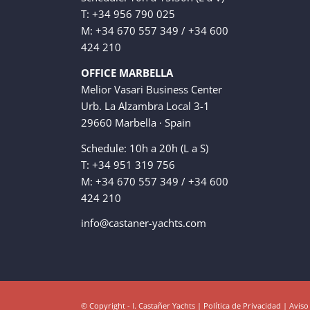
T: +34 956 790 025
M: +34 670 557 349 / +34 600
424 210
OFFICE MARBELLA
Melior Vasari Business Center
Urb. La Alzambra Local 3-1
29660 Marbella · Spain
Schedule: 10h a 20h (L a S)
T: +34 951 319 756
M: +34 670 557 349 / +34 600
424 210
info@castaner-yachts.com
© Copyright - I. Castañer Yachts |
Política de Privacidad
|
Aviso