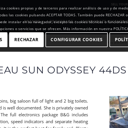
SELL YOUR
iza cookies propias y de terceros para realizar análisis de uso y de med
r todas las cookies pulsando ACEPTAR TODAS. También puede RECHAZAR 
BRANDS
BROKERAGE
CORPORATE INCENTIV
uede instalar en su navegador, excepto las cookies técnicas o funcionales
 opciones o servicios que se ofrecen. Más información en nuestra POLÍTI
S
RECHAZAR
CONFIGURAR COOKIES
POLÍT
You are here:
AU SUN ODYSSEY 44DS
, big saloon full of light and 2 big toilets.
nd is well documented. She is privately owned
 The full electronics package B&G includes
ection, speed indicators and separate heating