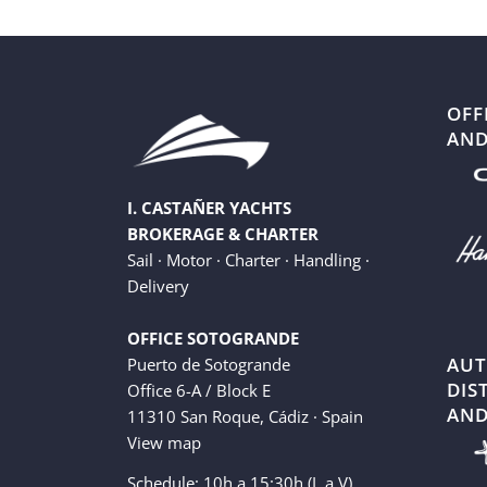
OFF
AND
I. CASTAÑER YACHTS
BROKERAGE & CHARTER
Sail · Motor · Charter · Handling ·
Delivery
OFFICE SOTOGRANDE
AUT
Puerto de Sotogrande
DIS
Office 6-A / Block E
AND
11310 San Roque, Cádiz · Spain
View map
Schedule: 10h a 15:30h (L a V)