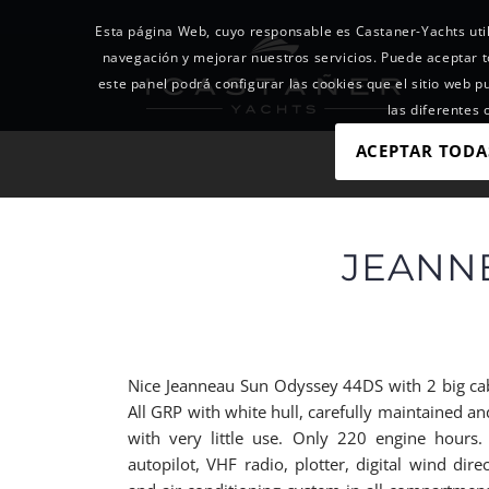
Esta página Web, cuyo responsable es Castaner-Yachts util
navegación y mejorar nuestros servicios. Puede acepta
este panel podrá configurar las cookies que el sitio web p
las diferentes
ACEPTAR TODA
JEANNE
Nice Jeanneau Sun Odyssey 44DS with 2 big cabins
All GRP with white hull, carefully maintained a
with very little use. Only 220 engine hours.
autopilot, VHF radio, plotter, digital wind dir