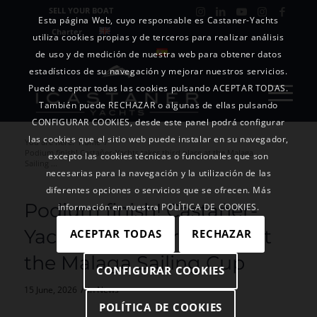
SELL YOUR BOAT
Esta página Web, cuyo responsable es Castaner-Yachts
Charter
utiliza cookies propias y de terceros para realizar análisis
de uso y de medición de nuestra web para obtener datos
estadísticos de su navegación y mejorar nuestros servicios.
Puede aceptar todas las cookies pulsando ACEPTAR TODAS.
También puede RECHAZAR o algunas de ellas pulsando
CONFIGURAR COOKIES, desde este panel podrá configurar
las cookies que el sitio web puede instalar en su navegador,
You are here:
Home
/
Podium finish! Castañer-Yachts takes third place at the Malaga
excepto las cookies técnicas o funcionales que son
Sailing ...
necesarias para la navegación y la utilización de las
diferentes opciones o servicios que se ofrecen. Más
Podium finish! Castañer-
información en nuestra POLÍTICA DE COOKIES.
Yachts takes third place at
ACEPTAR TODAS
RECHAZAR
the Malaga Sailing Cup
CONFIGURAR COOKIES
/
15 June, 2026
in
News
POLÍTICA DE COOKIES