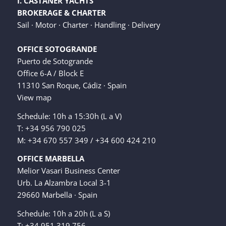
I. CASTAÑER YACHTS
BROKERAGE & CHARTER
Sail · Motor · Charter · Handling · Delivery
OFFICE SOTOGRANDE
Puerto de Sotogrande
Office 6-A / Block E
11310 San Roque, Cádiz · Spain
View map
Schedule: 10h a 15:30h (L a V)
T: +34 956 790 025
M: +34 670 557 349 / +34 600 424 210
OFFICE MARBELLA
Melior Vasari Business Center
Urb. La Alzambra Local 3-1
29660 Marbella · Spain
Schedule: 10h a 20h (L a S)
T: +34 951 319 756