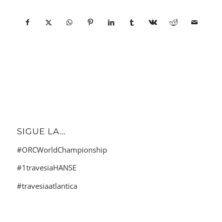
SIGUE LA…
#ORCWorldChampionship
#1travesiaHANSE
#travesiaatlantica