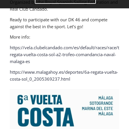
Organized by the Royal Spanish Sailing Federation and
Real Club Candado.
Ready to participate with our DK 46 and compete
against the best in the sport. Let’s go!
More info:
https://vela.clubelcandado.com/es/default/races/race/text/
regata-vuelta-costa-sol-a2-trofeo-comandancia-naval-
malaga-es
https://www.malagahoy.es/deportes/6a-regata-vuelta-
costa-sol_0_2005369237.html