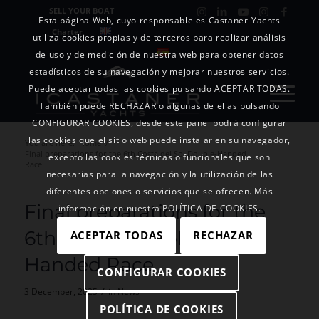
SELL YOUR BOAT
Esta página Web, cuyo responsable es Castaner-Yachts
Charter
utiliza cookies propias y de terceros para realizar análisis
de uso y de medición de nuestra web para obtener datos
estadísticos de su navegación y mejorar nuestros servicios.
Puede aceptar todas las cookies pulsando ACEPTAR TODAS.
También puede RECHAZAR o algunas de ellas pulsando
CONFIGURAR COOKIES, desde este panel podrá configurar
las cookies que el sitio web puede instalar en su navegador,
You are here:
Home
/
Final preparations for the 6th Costa del Sol Double-Handed
excepto las cookies técnicas o funcionales que son
Race
necesarias para la navegación y la utilización de las
diferentes opciones o servicios que se ofrecen. Más
Final preparations for the
información en nuestra POLÍTICA DE COOKIES.
6th Costa del Sol Double-
ACEPTAR TODAS
RECHAZAR
Handed Race
CONFIGURAR COOKIES
/
3 December, 2025
in
News
POLÍTICA DE COOKIES